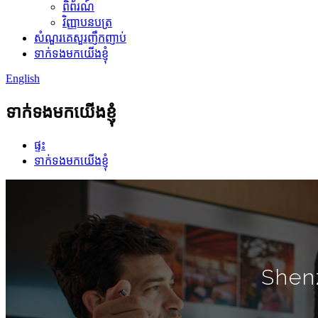
ពិព័រណ៍
វិញ្ញាបនបត្រ
សំណួរគេសួរញឹកញាប់
ទាក់ទងមកយើងខ្ញុំ
English
ទាក់ទងមកយើងខ្ញុំ
ផ្ទះ
ទាក់ទងមកយើងខ្ញុំ
Shen