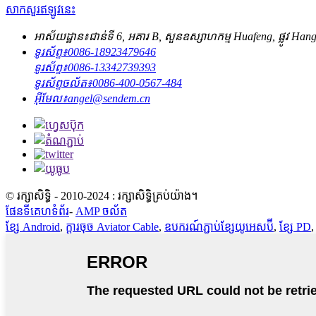
សាកសួរឥឡូវនេះ
អាស័យដ្ឋាន៖
ជាន់ទី 6, អគារ B, សួនឧស្សាហកម្ម Huafeng, ផ្លូវ Han
ទូរស័ព្ទ៖
0086-18923479646
ទូរស័ព្ទ៖
0086-13342739393
ទូរស័ព្ទចល័ត៖
0086-400-0567-484
អ៊ីមែល៖
angel@sendem.cn
© រក្សាសិទ្ធិ - 2010-2024 : រក្សាសិទ្ធិគ្រប់យ៉ាង។
ផែនទីគេហទំព័រ
-
AMP ចល័ត
ខ្សែ Android
,
ក្ដារចុច Aviator Cable
,
ឧបករណ៍ភ្ជាប់ខ្សែយូអេសប៊ី
,
ខ្សែ PD