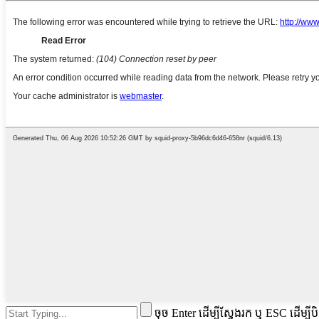
ចុច Enter ដើម្បីស្វែងរក ឬ ESC ដើម្បីប