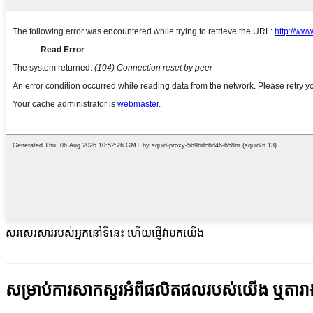
សរសេរសាររបស់អ្នកនៅទីនេះ ហើយផ្ញើវាមកយើង
សម្រាប់ការសាកសួរអំពីផលិតផលរបស់យើង ឬតារាងត