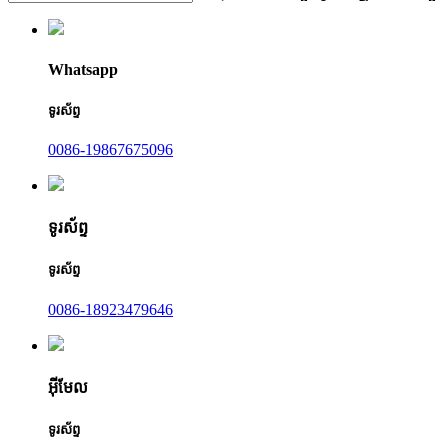
Whatsapp
ទូរស័ព្ទ
0086-19867675096
ទូរស័ព្ទ
ទូរស័ព្ទ
0086-18923479646
អ៊ីមែល
ទូរស័ព្ទ