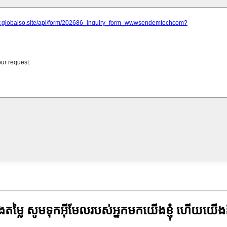
ម្លៃ សូមទុកអ៊ីមែលរបស់អ្នកមកយើងខ្ញុំ ហើយយើង