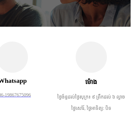
Whatsapp
ម៉ោង
86-19867675096
ថ្ងៃច័ន្ទដល់ថ្ងៃសុក្រ៖ ៩ ព្រឹកដល់ ៦ ល្ងាច
ថ្ងៃសៅរ៍, ថ្ងៃអាទិត្យ: បិទ