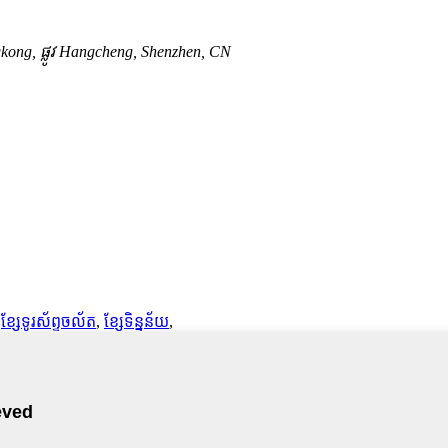
gkong, ផ្លូវ Hangcheng, Shenzhen, CN
,
ខ្សែទូរស័ព្ទចល័ត
,
ខ្សែទិន្នន័យ
,