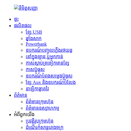
ផ្ទះ
ផលិតផល
ខ្សែ USB
ឆ្នាំងសាក
Powerbank
ឧបករណ៍បញ្ចូលភ្លើងរថយន្ត
នៅក្នុងឡាន ឬអ្នកកាន់
កាសស្តាប់ត្រចៀកមានខ្សែ
កាសប៊្លូធូស
ឧបករណ៍បំពងសម្លេងប៊្លូធូស
ខ្សែ Aux និងឧបករណ៍បំលែង
នាឡិកាឆ្លាតវៃ
ព័ត៌មាន
ព័ត៌មានក្រុមហ៊ុន
ព័ត៌មានឧស្សាហកម្ម
អំពីពួកយើង
ប្រវត្តិរូបក្រុមហ៊ុន
ដំណើរកំសាន្តរោងចក្រ