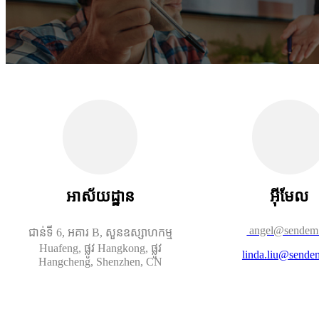
អាស័យដ្ឋាន
អ៊ីមែល
angel@sendem
ជាន់ទី 6, អគារ B, សួនឧស្សាហកម្ម
Huafeng, ផ្លូវ Hangkong, ផ្លូវ
linda.liu@sende
Hangcheng, Shenzhen, CN