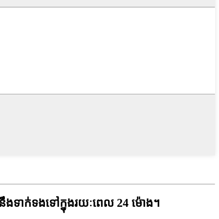
នឹងទាក់ទងទៅក្នុងរយៈពេល 24 ម៉ោង។